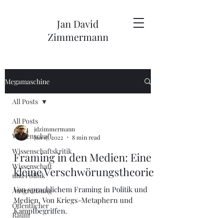
Jan David
Zimmermann
Megamaschine
All Posts
All Posts
jdzimmermann
Wissenschaft
Jan 17, 2022
8 min read
Wissenschaftskritik
Framing in den Medien: Eine
Wissenschaft
kleine Verschwörungstheorie
und Politik
Von sprachlichem Framing in Politik und
Ausgrenzung
Medien. Von Kriegs-Metaphern und
Öffentlicher
Kampfbegriffen.
Raum