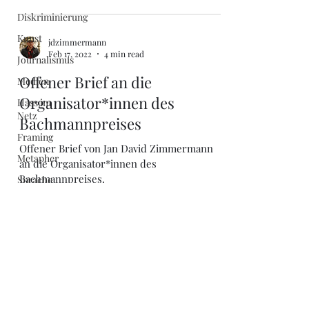
Diskriminierung
Kunst
jdzimmermann
Feb 17, 2022
4 min read
Journalismus
Offener Brief an die
Medien
Organisator*innen des
Hass im
Netz
Bachmannpreises
Framing
Offener Brief von Jan David Zimmermann
Metapher
an die Organisator*innen des
Bachmannpreises.
Sprache
Genesene
Natürliche
Immunität
Corona
Literatur
j.d.zimmermann@outlook.com
Bachmannpreis