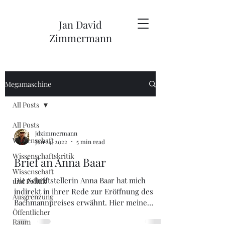
Jan David
Zimmermann
Megamaschine
All Posts
All Posts
jdzimmermann
Wissenschaft
Jun 24, 2022
5 min read
Wissenschaftskritik
Brief an Anna Baar
Wissenschaft
Die Schriftstellerin Anna Baar hat mich
und Politik
indirekt in ihrer Rede zur Eröffnung des
Ausgrenzung
Bachmannpreises erwähnt. Hier meine
Öffentlicher
direkte Antwort.
Raum