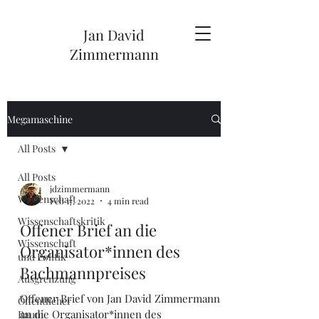
Jan David
Zimmermann
Megamaschine
All Posts
All Posts
jdzimmermann
Wissenschaft
Feb 17, 2022
4 min read
Wissenschaftskritik
Offener Brief an die
Wissenschaft
Organisator*innen des
und Politik
Bachmannpreises
Ausgrenzung
Offener Brief von Jan David Zimmermann
Öffentlicher
an die Organisator*innen des
Raum