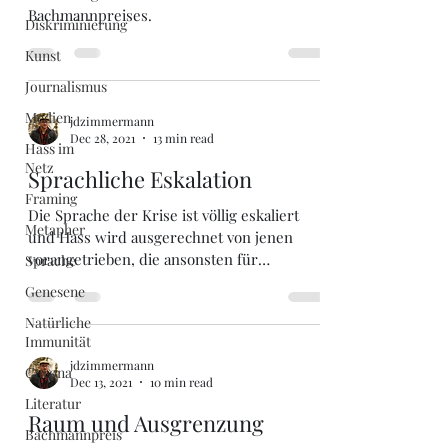
Bachmannpreises.
Diskriminierung
Kunst
Journalismus
Medien
jdzimmermann
Dec 28, 2021
13 min read
Hass im
Netz
Sprachliche Eskalation
Framing
Die Sprache der Krise ist völlig eskaliert
Metapher
und Hass wird ausgerechnet von jenen
vorangetrieben, die ansonsten für
Sprache
Achtsamkeit plädieren.
Genesene
Natürliche
Immunität
jdzimmermann
Corona
Dec 13, 2021
10 min read
Literatur
Raum und Ausgrenzung
Bachmannpreis