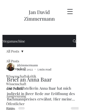
Jan David
Zimmermann
Megamaschine
All Posts
All Posts
jdzimmermann
Wissenschaft
Jun 24, 2022
5 min read
Wissenschaftskritik
Brief an Anna Baar
Wissenschaft
Die Schriftstellerin Anna Baar hat mich
und Politik
indirekt in ihrer Rede zur Eröffnung des
Ausgrenzung
Bachmannpreises erwähnt. Hier meine
Öffentlicher
direkte Antwort.
Raum