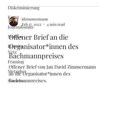
Diskriminierung
Kunst
jdzimmermann
Feb 17, 2022
4 min read
Journalismus
Offener Brief an die
Medien
Organisator*innen des
Hass im
Netz
Bachmannpreises
Framing
Offener Brief von Jan David Zimmermann
Metapher
an die Organisator*innen des
Bachmannpreises.
Sprache
Genesene
Natürliche
Immunität
Corona
Literatur
j.d.zimmermann@outlook.com
Bachmannpreis